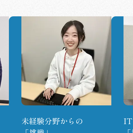
未経験分野からの
I
「挑戦」
「