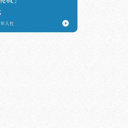
S
09年入社