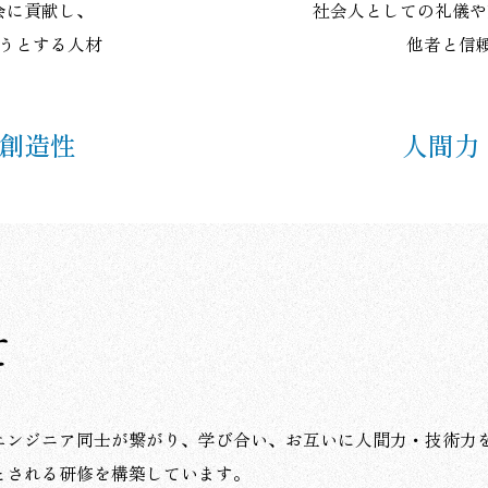
会に貢献し、
社会人としての
礼儀や
うとする人材
他者と信
創造性
人間力
て
エンジニア同士が繋がり、学び合い、お互いに人間力・技術力
とされる研修を構築しています。