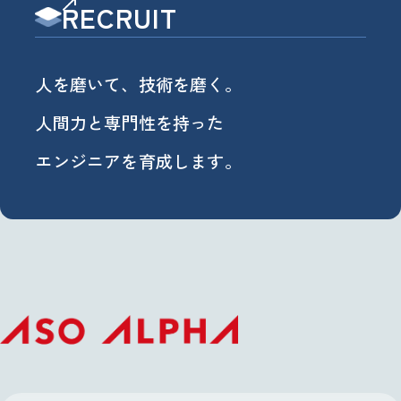
RECRUIT
人を磨いて、技術を磨く。
2010
熊本東バイパス営業所
03
人間力と専門性を持った
を熊本営業所へ所名変
更
エンジニアを育成します。
黒崎営業所・行橋営業
所を北九州営業所へ統
合
鳥栖営業所を福岡本社
へ統合
2013
大分営業所開設
04