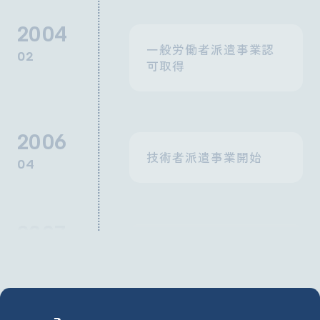
2004
一般労働者派遣事業認
02
可取得
2006
技術者派遣事業開始
04
2007
新卒採用を開始し技術
04
部開設
黒崎営業所開設
熊本東バイパス営業所
開設