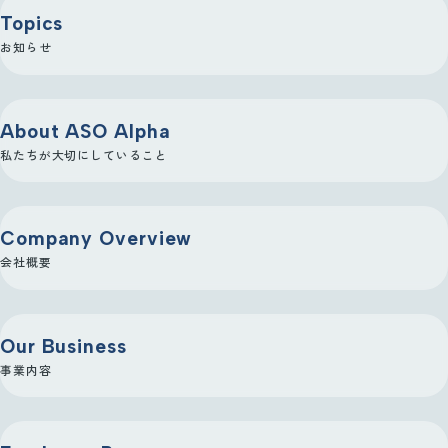
Topics
お知らせ
2014
東京営業所開設
04
About ASO Alpha
私たちが大切にしていること
2016
製造請負優良適正事業
04
Company Overview
者認定取得
会社概要
2017
Our Business
名古屋営業所開設
事業内容
03