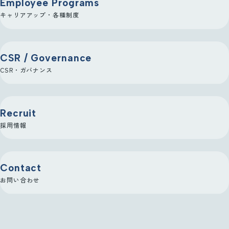
Employee Programs
2017
キャリアアップ・各種制度
優良派遣事業者認定取
04
得
CSR / Governance
CSR・ガバナンス
2018
大阪営業所開設、R&D
03
Recruit
センター開設
採用情報
2018
Contact
北九州営業所を福岡本
お問い合わせ
04
社へ統合