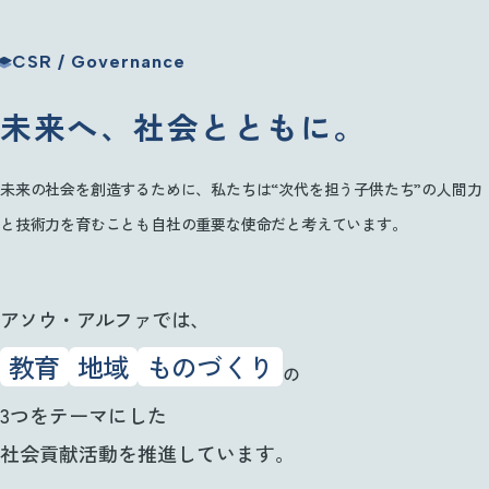
Employee Programs
CSR / Governance
キャリアアップ・各種制度
CSR / Governance
未来へ、社会とともに。
CSR・ガバナンス
未来の社会を創造するために、私たちは“次代を担う子供たち”の人間力
Recruit
と技術力を育むことも自社の重要な使命だと考えています。
採用情報
アソウ・アルファでは、
教育
地域
ものづくり
の
3つをテーマにした
社会貢献活動を推進しています。